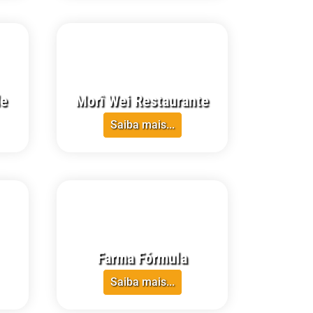
CRECI-RR
de
Morî Wei Restaurante
Saiba mais...
CRECI-RR
Farma Fórmula
Saiba mais...