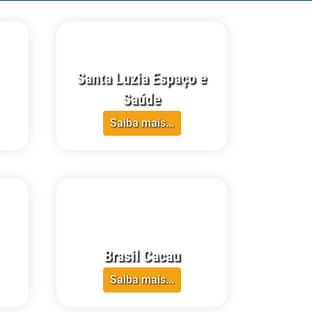
Santa Luzia Espaço e
Saúde
Saiba mais...
CRECI-RR
Brasil Cacau
Saiba mais...