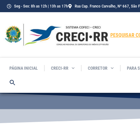
Seg - Sex: 8h as 12h | 13h as 17h
Rua Cap. Franco Carvalho, Nº 667, São 
PESQUISAR C
PÁGINA INICIAL
CRECI-RR
CORRETOR
PARA 