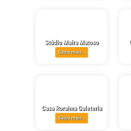
CRECI-RR
CRECI-
Stúdio Maíra Matoso
Saiba mais...
CRECI-RR
CRECI-
Casa Roraima Galeteria
Saiba mais...