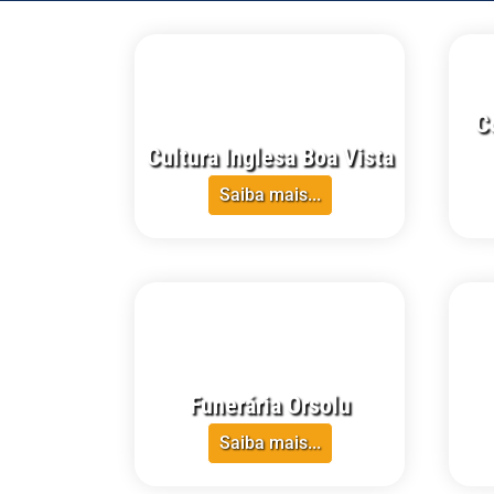
C
Cultura Inglesa Boa Vista
Saiba mais...
CRECI-RR
CRECI-
Funerária Orsolu
Saiba mais...