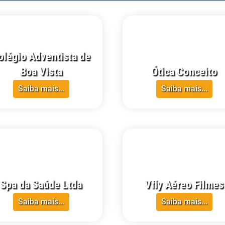
olégio Adventista de
Boa Vista
Ótica Conceito
Saiba mais...
Saiba mais...
RR
CRECI-RR
Spa da Saúde Ltda
Vfly Aéreo Filmes
Saiba mais...
Saiba mais...