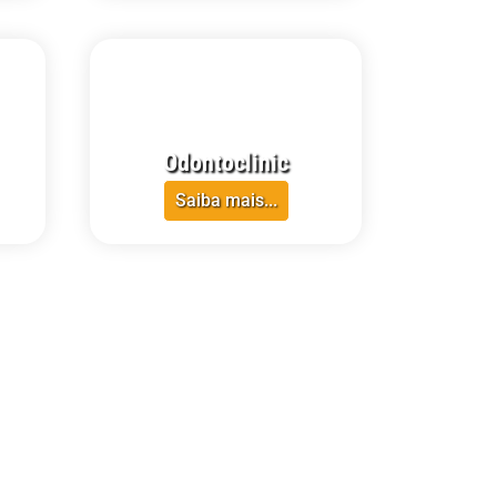
CRECI-RR
Odontoclinic
Saiba mais...
CRECI-RR