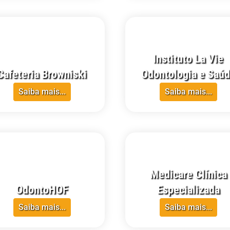
RR
CRECI-RR
Instituto La Vie
Cafeteria Browniski
Odontologia e Saú
Saiba mais...
Saiba mais...
RR
CRECI-RR
Medicare Clínica
OdontoHOF
Especializada
Saiba mais...
Saiba mais...