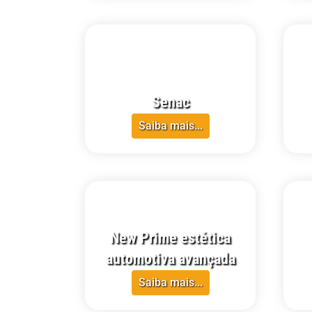
CRECI-RR
CRECI-
Senac
Saiba mais...
CRECI-RR
CRECI-
New Prime estética
automotiva avançada
Saiba mais...