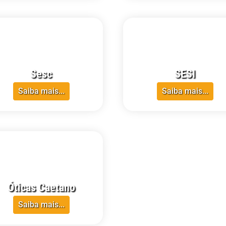
RR
CRECI-RR
Sesc
SESI
Saiba mais...
Saiba mais...
RR
CRECI-RR
Óticas Caetano
Saiba mais...