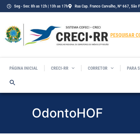
Seg - Sex: 8h as 12h | 13h as 17h
Rua Cap. Franco Carvalho, Nº 667, São 
PESQUISAR C
PÁGINA INICIAL
CRECI-RR
CORRETOR
PARA 
OdontoHOF