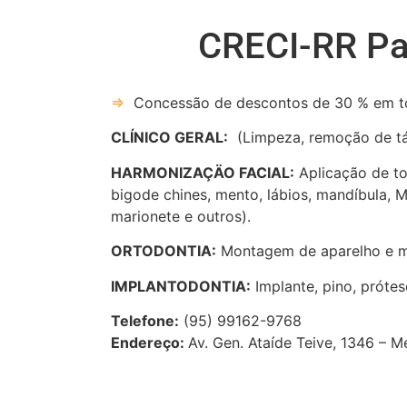
CRECI-RR Pa
⇒
Concessão de descontos de 30 % em to
CLÍNICO GERAL:
(Limpeza, remoção de tár
HARMONIZAÇÄO FACIAL:
Aplicação de tox
bigode chines, mento, lábios, mandíbula, M
marionete e outros).
ORTODONTIA:
Montagem de aparelho e m
IMPLANTODONTIA:
Implante, pino, prótes
Telefone:
(95) 99162-9768
Endereço:
Av. Gen. Ataíde Teive, 1346 – 