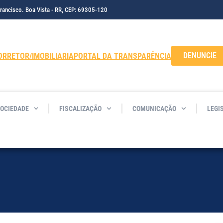
Francisco. Boa Vista - RR, CEP: 69305-120
DENUNCIE
ORRETOR/IMOBILIARIA
PORTAL DA TRANSPARÊNCIA
SOCIEDADE
FISCALIZAÇÃO
COMUNICAÇÃO
LEGI