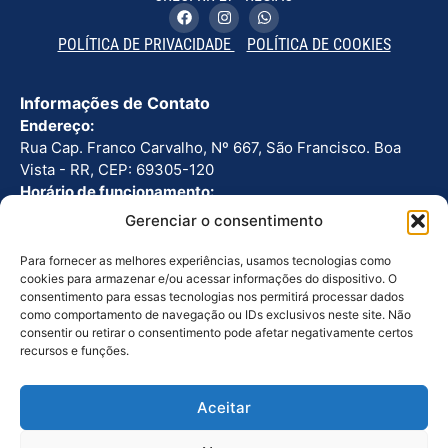
POLÍTICA DE PRIVACIDADE
POLÍTICA DE COOKIES
Informações de Contato
Endereço:
Rua Cap. Franco Carvalho, Nº 667, São Francisco. Boa
Vista - RR, CEP: 69305-120
Horário de funcionamento:
Seg - Sex: 8h as 12h | 13h as 17h
Gerenciar o consentimento
Telefone:
(95) 3224-2766
Para fornecer as melhores experiências, usamos tecnologias como
cookies para armazenar e/ou acessar informações do dispositivo. O
consentimento para essas tecnologias nos permitirá processar dados
Outros Links
como comportamento de navegação ou IDs exclusivos neste site. Não
Ouvidoria
consentir ou retirar o consentimento pode afetar negativamente certos
recursos e funções.
Licitações
Galeria de Fotos
Aceitar
Galeria de Vídeos