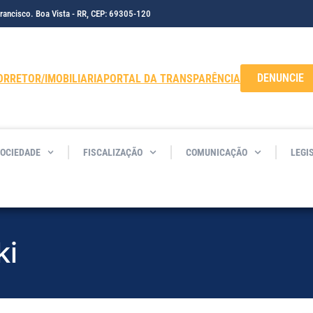
Francisco. Boa Vista - RR, CEP: 69305-120
DENUNCIE
ORRETOR/IMOBILIARIA
PORTAL DA TRANSPARÊNCIA
SOCIEDADE
FISCALIZAÇÃO
COMUNICAÇÃO
LEGI
ki