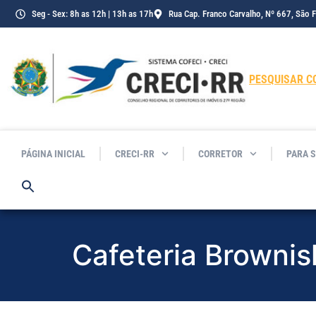
Seg - Sex: 8h as 12h | 13h as 17h
Rua Cap. Franco Carvalho, Nº 667, São 
PESQUISAR C
PÁGINA INICIAL
CRECI-RR
CORRETOR
PARA 
Cafeteria Brownis