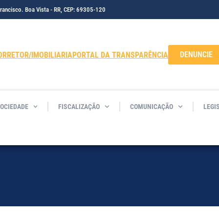
Francisco. Boa Vista - RR, CEP: 69305-120
DENUNCIE
ORRETOR/IMOBILIARIA
PORTAL DA TRANSPARÊNCIA
SOCIEDADE
FISCALIZAÇÃO
COMUNICAÇÃO
LEGI