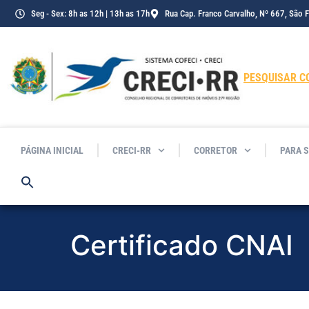
o
Seg - Sex: 8h as 12h | 13h as 17h
Rua Cap. Franco Carvalho, Nº 667, São 
conteúdo
PESQUISAR C
PÁGINA INICIAL
CRECI-RR
CORRETOR
PARA 
Certificado CNAI