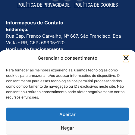
POLÍTICA DE PRIVACIDADE
POLÍTICA DE COOKIES
Informações de Contato
Endereço:
Rua Cap. Franco Carvalho, Nº 667, São Francisco. Boa
Vista - RR, CEP: 69305-120
Horário de funcionamento:
Seg - Sex: 8h as 12h | 13h as 17h
Gerenciar o consentimento
Telefone:
(95) 3224-2766
Para fornecer as melhores experiências, usamos tecnologias como
cookies para armazenar e/ou acessar informações do dispositivo. O
consentimento para essas tecnologias nos permitirá processar dados
Outros Links
como comportamento de navegação ou IDs exclusivos neste site. Não
Ouvidoria
consentir ou retirar o consentimento pode afetar negativamente certos
recursos e funções.
Licitações
Galeria de Fotos
Aceitar
Galeria de Vídeos
Negar