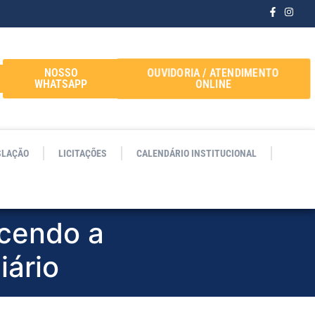
OUVIDORIA / ATENDIMENTO
NOSSO
ONLINE
WHATSAPP
SLAÇÃO
LICITAÇÕES
CALENDÁRIO INSTITUCIONAL
ecendo a
iário