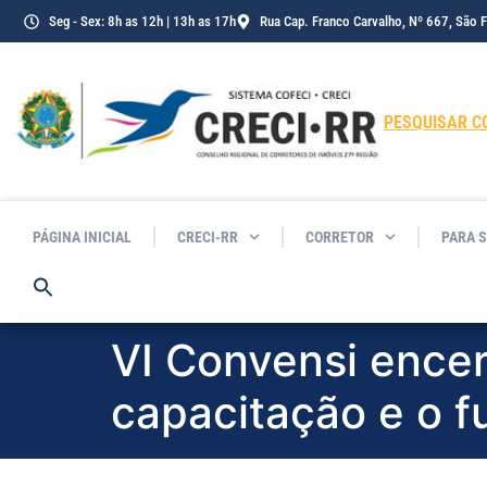
o
Seg - Sex: 8h as 12h | 13h as 17h
Rua Cap. Franco Carvalho, Nº 667, São 
conteúdo
PESQUISAR C
PÁGINA INICIAL
CRECI-RR
CORRETOR
PARA 
VI Convensi ence
capacitação e o f