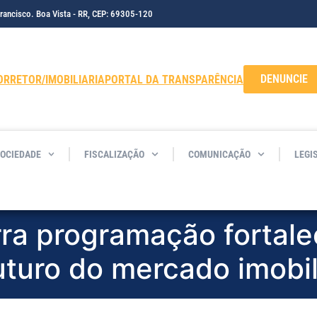
Francisco. Boa Vista - RR, CEP: 69305-120
DENUNCIE
ORRETOR/IMOBILIARIA
PORTAL DA TRANSPARÊNCIA
SOCIEDADE
FISCALIZAÇÃO
COMUNICAÇÃO
LEGI
rra programação fortal
uturo do mercado imobil