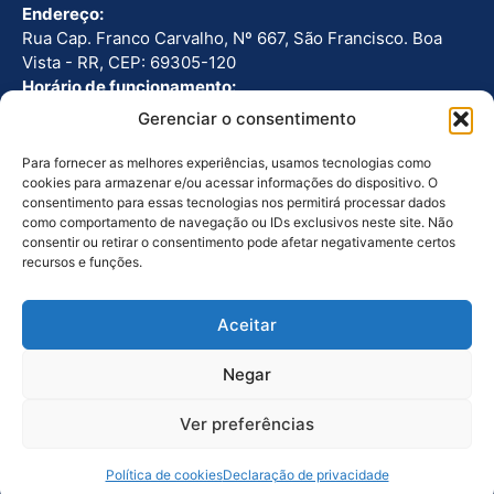
Endereço:
Rua Cap. Franco Carvalho, Nº 667, São Francisco. Boa
Vista - RR, CEP: 69305-120
Horário de funcionamento:
Seg - Sex: 8h as 12h | 13h as 17h
Gerenciar o consentimento
Telefone:
(95) 3224-2766
Para fornecer as melhores experiências, usamos tecnologias como
cookies para armazenar e/ou acessar informações do dispositivo. O
consentimento para essas tecnologias nos permitirá processar dados
Outros Links
como comportamento de navegação ou IDs exclusivos neste site. Não
Ouvidoria
consentir ou retirar o consentimento pode afetar negativamente certos
recursos e funções.
Licitações
Galeria de Fotos
Aceitar
Galeria de Vídeos
Negar
Politica de Cookies
Ver preferências
Precisa de ajuda?
© CRECI-RR 2026 — Produzido e mantido por
I2Br
Política de cookies
Declaração de privacidade