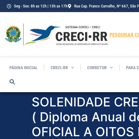
o
Seg - Sex: 8h as 12h | 13h as 17h
Rua Cap. Franco Carvalho, Nº 667, São 
conteúdo
PESQUISAR C
PÁGINA INICIAL
CRECI-RR
CORRETOR
PARA 
SOLENIDADE CRE
( Diploma Anual d
OFICIAL A OITO