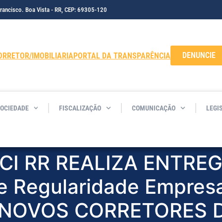
Francisco. Boa Vista - RR, CEP: 69305-120
DENUNCIE
ORRETOR/IMOBILIARIA
PORTAL DA TRANSPARÊNCIA
SOCIEDADE
FISCALIZAÇÃO
COMUNICAÇÃO
LEGI
CI RR REALIZA ENTRE
e Regularidade Empresa
S NOVOS CORRETORES D