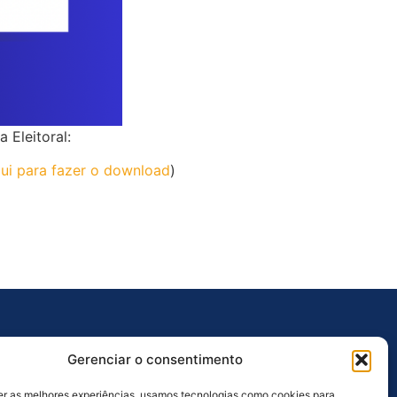
 Eleitoral:
qui para fazer o download
)
Outros Links
Gerenciar o consentimento
Ouvidoria
er as melhores experiências, usamos tecnologias como cookies para