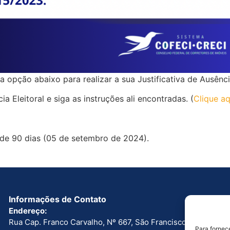
 opção abaixo para realizar a sua Justificativa de Ausência
 Eleitoral e siga as instruções ali encontradas. (
Clique a
é de 90 dias (05 de setembro de 2024).
Informações de Contato
Endereço:
Rua Cap. Franco Carvalho, Nº 667, São Francisco. Boa
Para fornec