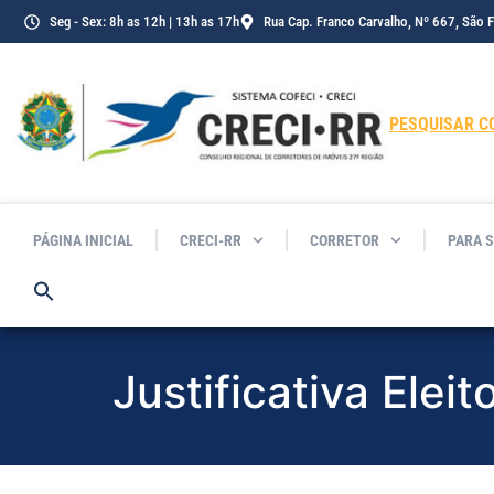
o
Seg - Sex: 8h as 12h | 13h as 17h
Rua Cap. Franco Carvalho, Nº 667, São 
conteúdo
PESQUISAR C
PÁGINA INICIAL
CRECI-RR
CORRETOR
PARA 
Justificativa Elei