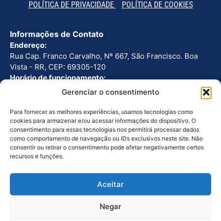
POLÍTICA DE PRIVACIDADE
POLÍTICA DE COOKIES
Informações de Contato
Endereço:
Rua Cap. Franco Carvalho, Nº 667, São Francisco. Boa
Vista - RR, CEP: 69305-120
Horário de funcionamento:
Seg - Sex: 8h as 12h | 13h as 17h
Gerenciar o consentimento
Telefone:
(95) 3224-2766
Para fornecer as melhores experiências, usamos tecnologias como
cookies para armazenar e/ou acessar informações do dispositivo. O
consentimento para essas tecnologias nos permitirá processar dados
Outros Links
como comportamento de navegação ou IDs exclusivos neste site. Não
Ouvidoria
consentir ou retirar o consentimento pode afetar negativamente certos
recursos e funções.
Licitações
Galeria de Fotos
Aceitar
Galeria de Vídeos
Negar
Politica de Cookies