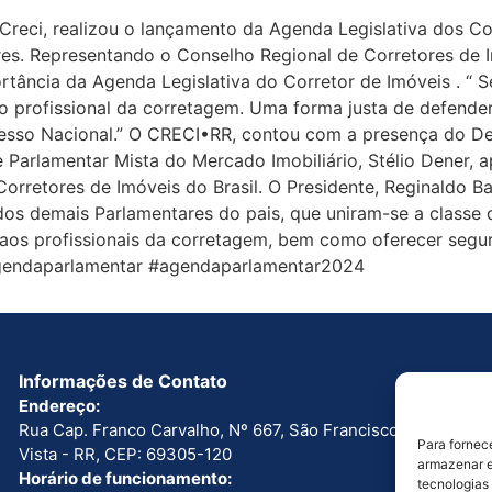
Creci, realizou o lançamento da Agenda Legislativa dos Co
ares. Representando o Conselho Regional de Corretores de 
rtância da Agenda Legislativa do Corretor de Imóveis . “
 o profissional da corretagem. Uma forma justa de defender
resso Nacional.” O CRECI•RR, contou com a presença do De
 Parlamentar Mista do Mercado Imobiliário, Stélio Dener, a
orretores de Imóveis do Brasil. O Presidente, Reginaldo B
os demais Parlamentares do pais, que uniram-se a classe 
s aos profissionais da corretagem, bem como oferecer segur
#agendaparlamentar #agendaparlamentar2024
Informações de Contato
Endereço:
Rua Cap. Franco Carvalho, Nº 667, São Francisco. Boa
Para fornec
Vista - RR, CEP: 69305-120
armazenar e
Horário de funcionamento:
tecnologias