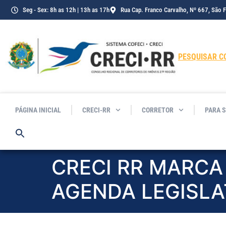
o
Seg - Sex: 8h as 12h | 13h as 17h
Rua Cap. Franco Carvalho, Nº 667, São 
conteúdo
PESQUISAR C
PÁGINA INICIAL
CRECI-RR
CORRETOR
PARA 
CRECI RR MARC
AGENDA LEGISLA