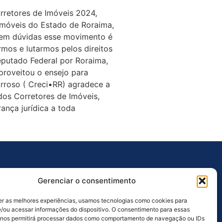
rretores de Imóveis 2024,
Imóveis do Estado de Roraima,
 Sem dúvidas esse movimento é
mos e lutarmos pelos direitos
putado Federal por Roraima,
proveitou o ensejo para
arroso ( Creci•RR) agradece a
dos Corretores de Imóveis,
ança jurídica a toda
Outros Links
Gerenciar o consentimento
Ouvidoria
er as melhores experiências, usamos tecnologias como cookies para
Licitações
/ou acessar informações do dispositivo. O consentimento para essas
 nos permitirá processar dados como comportamento de navegação ou IDs