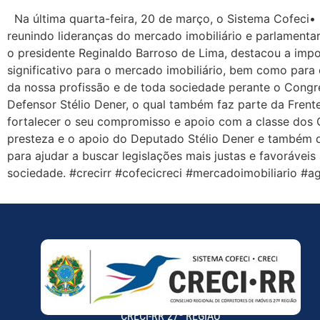
Na última quarta-feira, 20 de março, o Sistema Cofeci• 
reunindo lideranças do mercado imobiliário e parlament
o presidente Reginaldo Barroso de Lima, destacou a impo
significativo para o mercado imobiliário, bem como para
da nossa profissão e de toda sociedade perante o Cong
Defensor Stélio Dener, o qual também faz parte da Frente
fortalecer o seu compromisso e apoio com a classe dos C
presteza e o apoio do Deputado Stélio Dener e também d
para ajudar a buscar legislações mais justas e favorávei
sociedade. #crecirr #cofecicreci #mercadoimobiliario 
CRECI-RR 27ª REGIÃO