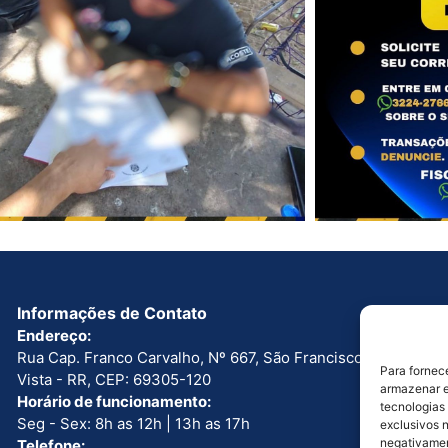
Informações de Contato
Endereço:
Rua Cap. Franco Carvalho, Nº 667, São Francisco. Boa
Para fornec
Vista - RR, CEP: 69305-120
armazenar e
Horário de funcionamento:
tecnologias
Seg - Sex: 8h as 12h | 13h as 17h
exclusivos n
negativamen
Telefone: