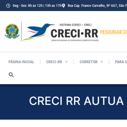
o
Seg - Sex: 8h as 12h | 13h as 17h
Rua Cap. Franco Carvalho, Nº 667, São 
conteúdo
PESQUISAR C
PÁGINA INICIAL
CRECI-RR
CORRETOR
PARA 
CRECI RR AUTUA