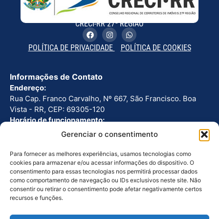
CRECI-RR 27ª REGIÃO
POLÍTICA DE PRIVACIDADE
POLÍTICA DE COOKIES
Informações de Contato
Endereço:
Rua Cap. Franco Carvalho, Nº 667, São Francisco. Boa
Vista - RR, CEP: 69305-120
Horário de funcionamento:
Seg - Sex: 8h as 12h | 13h as 17h
Gerenciar o consentimento
Telefone:
(95) 3224-2766
Para fornecer as melhores experiências, usamos tecnologias como
cookies para armazenar e/ou acessar informações do dispositivo. O
consentimento para essas tecnologias nos permitirá processar dados
Outros Links
como comportamento de navegação ou IDs exclusivos neste site. Não
Ouvidoria
consentir ou retirar o consentimento pode afetar negativamente certos
recursos e funções.
Licitações