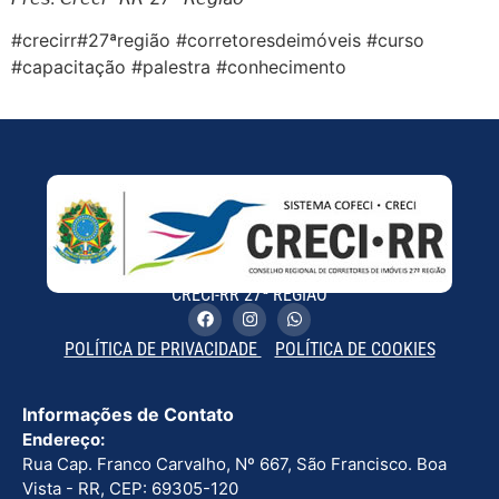
#crecirr#27ªregião #corretoresdeimóveis #curso
#capacitação #palestra #conhecimento
CRECI-RR 27ª REGIÃO
POLÍTICA DE PRIVACIDADE
POLÍTICA DE COOKIES
Informações de Contato
Endereço:
Rua Cap. Franco Carvalho, Nº 667, São Francisco. Boa
Vista - RR, CEP: 69305-120