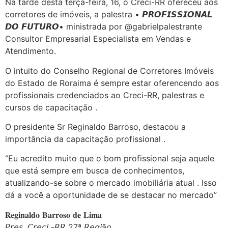
Na tarde desta terça-feira, 16, o Creci-RR ofereceu aos
corretores de imóveis, a palestra • 𝙋𝙍𝙊𝙁𝙄𝙎𝙎𝙄𝙊𝙉𝘼𝙇
𝘿𝙊 𝙁𝙐𝙏𝙐𝙍𝙊• ministrada por @gabrielpalestrante
Consultor Empresarial Especialista em Vendas e
Atendimento.
O intuito do Conselho Regional de Corretores Imóveis
do Estado de Roraima é sempre estar oferencendo aos
profissionais credenciados ao Creci-RR, palestras e
cursos de capacitação .
O presidente Sr Reginaldo Barroso, destacou a
importância da capacitação profissional .
“Eu acredito muito que o bom profissional seja aquele
que está sempre em busca de conhecimentos,
atualizando-se sobre o mercado imobiliária atual . Isso
dá a você a oportunidade de se destacar no mercado”
𝐑𝐞𝐠𝐢𝐧𝐚𝐥𝐝𝐨 𝐁𝐚𝐫𝐫𝐨𝐬𝐨 𝐝𝐞 𝐋𝐢𝐦𝐚
𝘗𝘳𝘦𝘴. 𝘊𝘳𝘦𝘤𝘪 -𝘙𝘙 27ª 𝘙𝘦𝘨𝘪ã𝘰