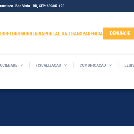
Francisco. Boa Vista - RR, CEP: 69305-120
DENUNCIE
ORRETOR/IMOBILIARIA
PORTAL DA TRANSPARÊNCIA
SOCIEDADE
FISCALIZAÇÃO
COMUNICAÇÃO
LEGI