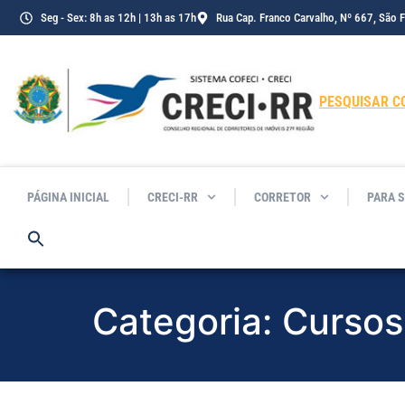
o
Seg - Sex: 8h as 12h | 13h as 17h
Rua Cap. Franco Carvalho, Nº 667, São 
conteúdo
PESQUISAR C
PÁGINA INICIAL
CRECI-RR
CORRETOR
PARA 
Categoria:
Cursos