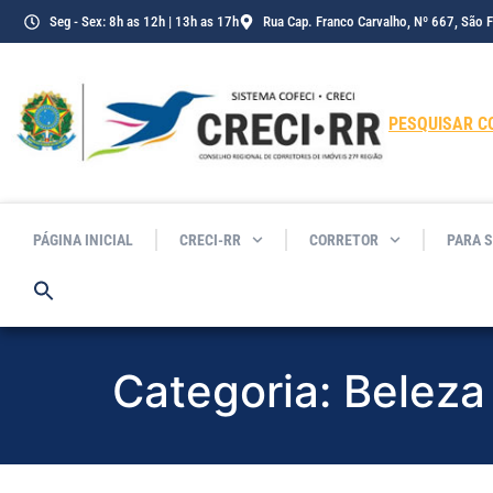
o
Seg - Sex: 8h as 12h | 13h as 17h
Rua Cap. Franco Carvalho, Nº 667, São 
conteúdo
PESQUISAR C
PÁGINA INICIAL
CRECI-RR
CORRETOR
PARA 
Categoria:
Beleza