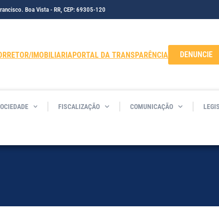
Francisco. Boa Vista - RR, CEP: 69305-120
DENUNCIE
ORRETOR/IMOBILIARIA
PORTAL DA TRANSPARÊNCIA
SOCIEDADE
FISCALIZAÇÃO
COMUNICAÇÃO
LEGI