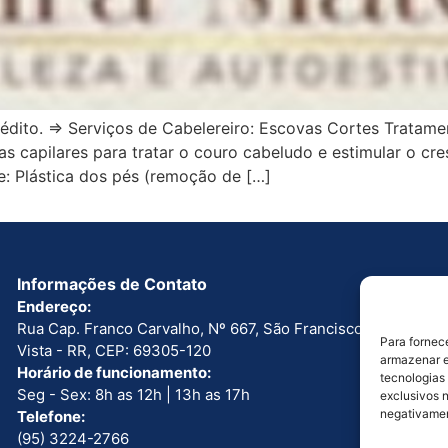
édito. ⇒ Serviços de Cabelereiro: Escovas Cortes Tratamen
ias capilares para tratar o couro cabeludo e estimular o c
: Plástica dos pés (remoção de […]
Informações de Contato
Endereço:
Rua Cap. Franco Carvalho, Nº 667, São Francisco. Boa
Para fornec
Vista - RR, CEP: 69305-120
armazenar e
Horário de funcionamento:
tecnologias
Seg - Sex: 8h as 12h | 13h as 17h
exclusivos n
negativamen
Telefone:
(95) 3224-2766