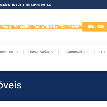
Francisco. Boa Vista - RR, CEP: 69305-120
DENUNCIE
ORRETOR/IMOBILIARIA
PORTAL DA TRANSPARÊNCIA
SOCIEDADE
FISCALIZAÇÃO
COMUNICAÇÃO
LEGI
veis