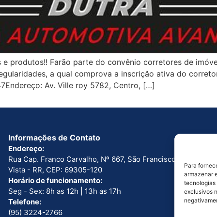
e produtos!! Farão parte do convênio corretores de imóve
 regularidades, a qual comprova a inscrição ativa do corr
7Endereço: Av. Ville roy 5782, Centro, […]
Informações de Contato
Endereço:
Rua Cap. Franco Carvalho, Nº 667, São Francisco. Boa
Para fornec
Vista - RR, CEP: 69305-120
armazenar e
Horário de funcionamento:
tecnologias
Seg - Sex: 8h as 12h | 13h as 17h
exclusivos n
negativamen
Telefone:
(95) 3224-2766