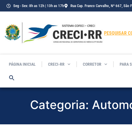
o
Seg - Sex: 8h as 12h | 13h as 17h
Rua Cap. Franco Carvalho, Nº 667, São 
conteúdo
PESQUISAR C
PÁGINA INICIAL
CRECI-RR
CORRETOR
PARA 
Categoria:
Automó