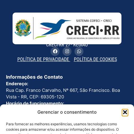
CRECI-RR 27ª REGIÃO
POLÍTICA DE PRIVACIDADE
POLÍTICA DE COOKIES
Informações de Contato
Endereço:
Rua Cap. Franco Carvalho, Nº 667, São Francisco. Boa
Vista - RR, CEP: 69305-120
Horário de funcionamento:
Seg - Sex: 8h as 12h | 13h as 17h
Gerenciar o consentimento
Telefone:
(95) 3224-2766
Para fornecer as melhores experiências, usamos tecnologias como
cookies para armazenar e/ou acessar informações do dispositivo. O