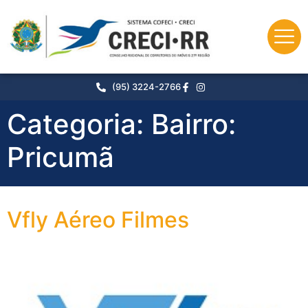
o
conteúdo
(95) 3224-2766
Categoria:
Bairro:
Pricumã
Vfly Aéreo Filmes