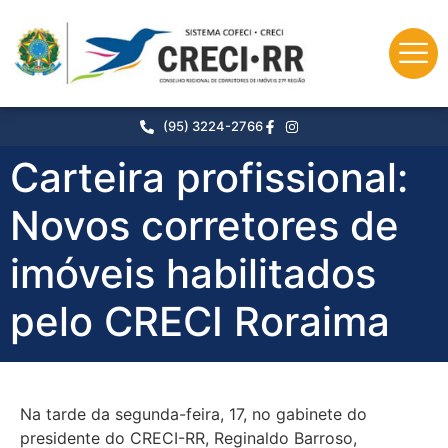
o
conteúdo
(95) 3224-2766
Carteira profissional:
Novos corretores de
imóveis habilitados
pelo CRECI Roraima
Na tarde da segunda-feira, 17, no gabinete do
presidente do CRECI-RR, Reginaldo Barroso,